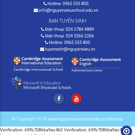
Hotline: 0965 555 800
info@nguyensieuschool.edu.vn
BAN TUYỂN SINH
Điện thoại: 024 3784 4889
Điện thoại: 024 3266 2266
Hotline: 0965 555 800
tuyensinh@nguyensieu.vn
© Copyright 2018
www.nguyensieuschool.edu.vn
Sitemap
Verification: b9fb70866a9ac460
Verification: b9fb70866a9ac460