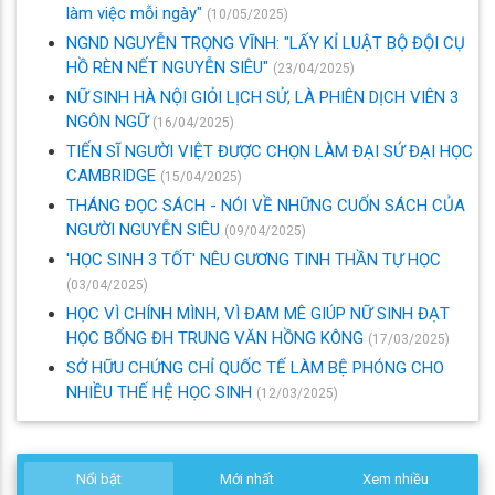
làm việc mỗi ngày"
(10/05/2025)
NGND NGUYỄN TRỌNG VĨNH: "LẤY KỈ LUẬT BỘ ĐỘI CỤ
HỒ RÈN NẾT NGUYỄN SIÊU"
(23/04/2025)
NỮ SINH HÀ NỘI GIỎI LỊCH SỬ, LÀ PHIÊN DỊCH VIÊN 3
NGÔN NGỮ
(16/04/2025)
TIẾN SĨ NGƯỜI VIỆT ĐƯỢC CHỌN LÀM ĐẠI SỨ ĐẠI HỌC
CAMBRIDGE
(15/04/2025)
THÁNG ĐỌC SÁCH - NÓI VỀ NHỮNG CUỐN SÁCH CỦA
NGƯỜI NGUYỄN SIÊU
(09/04/2025)
'HỌC SINH 3 TỐT' NÊU GƯƠNG TINH THẦN TỰ HỌC
(03/04/2025)
HỌC VÌ CHÍNH MÌNH, VÌ ĐAM MÊ GIÚP NỮ SINH ĐẠT
HỌC BỔNG ĐH TRUNG VĂN HỒNG KÔNG
(17/03/2025)
SỞ HỮU CHỨNG CHỈ QUỐC TẾ LÀM BỆ PHÓNG CHO
NHIỀU THẾ HỆ HỌC SINH
(12/03/2025)
Nổi bật
Mới nhất
Xem nhiều