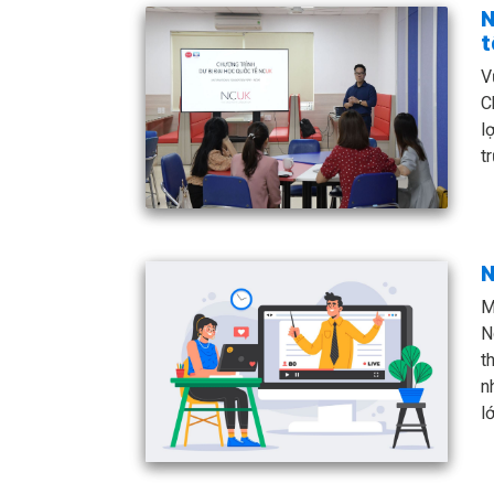
N
t
V
C
l
t
N
M
N
t
n
l