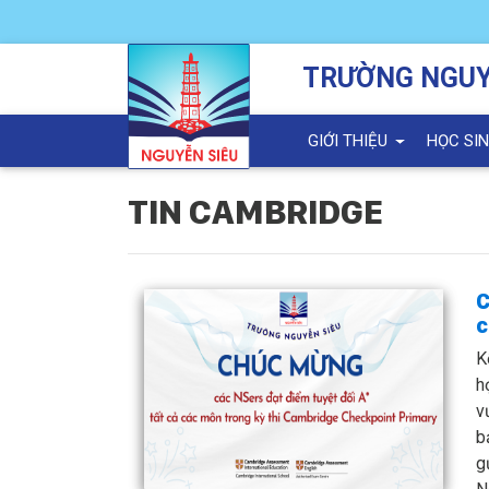
TRƯỜNG NGUY
GIỚI THIỆU
HỌC SI
TIN CAMBRIDGE
C
c
K
h
v
b
g