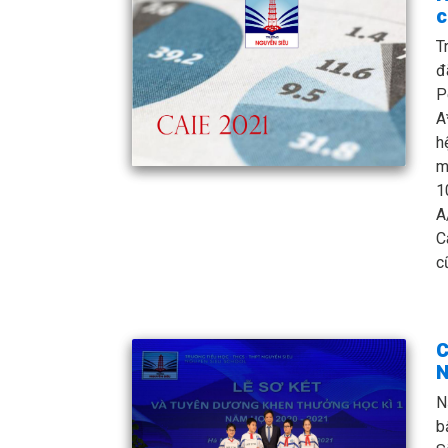
c
T
đ
P
A
h
m
1
A
C
c
C
N
N
b