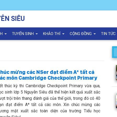
ỄN SIÊU
NH
TUYỂN SINH
KHẢO THÍ
CỘNG ĐỒNG
TIN TỨC
húc mừng các NSer đạt điểm A* tất cả
ác môn Cambridge Checkpoint Primary
ết thúc kỳ thi Cambridge Checkpoint Primary vừa qua,
ọc sinh lớp 5 Nguyễn Siêu đã thể hiện kết quả xuất sắc
ượt trội trên thang đánh giá của thế giới, trong đó có 40
ạn đạt điểm A* tất cả các môn. Xin chúc mừng các
ương mặt xuất sắc toàn diện của trường Tiểu học