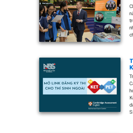
C
n
t
n
c
T
K
T
C
h
K
d
S