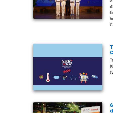
S
đ
t
h
C
T
C
T
K
(
6
d