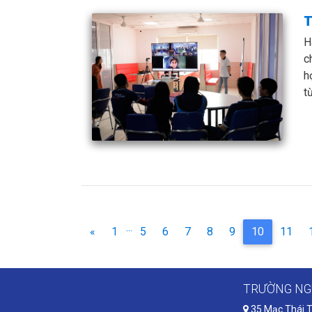
T
H
c
h
t
...
(current)
«
1
5
6
7
8
9
10
11
TRƯỜNG NG
35 Mạc Thái T