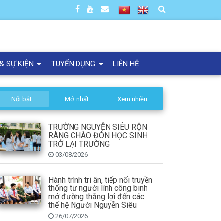
 & SỰ KIỆN
TUYỂN DỤNG
LIÊN HỆ
Nổi bật
Mới nhất
Xem nhiều
TRƯỜNG NGUYỄN SIÊU RỘN
RÀNG CHÀO ĐÓN HỌC SINH
TRỞ LẠI TRƯỜNG
03/08/2026
Hành trình tri ân, tiếp nối truyền
thống từ người lính công binh
mở đường thắng lợi đến các
thế hệ Người Nguyễn Siêu
26/07/2026