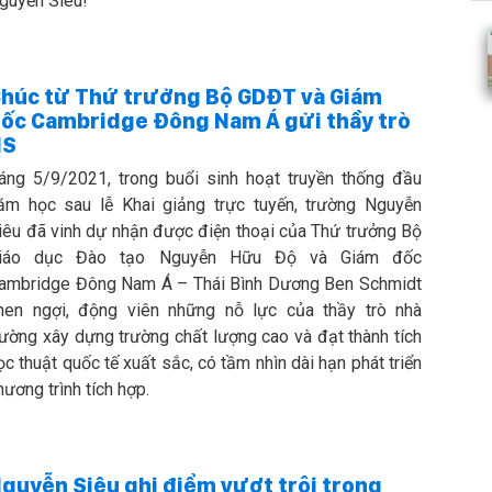
guyễn Siêu!
húc từ Thứ trưởng Bộ GDĐT và Giám
ốc Cambridge Đông Nam Á gửi thầy trò
NS
áng 5/9/2021, trong buổi sinh hoạt truyền thống đầu
ăm học sau lễ Khai giảng trực tuyến, trường Nguyễn
iêu đã vinh dự nhận được điện thoại của Thứ trưởng Bộ
iáo dục Đào tạo Nguyễn Hữu Độ và Giám đốc
ambridge Đông Nam Á – Thái Bình Dương Ben Schmidt
hen ngợi, động viên những nỗ lực của thầy trò nhà
rường xây dựng trường chất lượng cao và đạt thành tích
ọc thuật quốc tế xuất sắc, có tầm nhìn dài hạn phát triển
hương trình tích hợp.
guyễn Siêu ghi điểm vượt trội trong