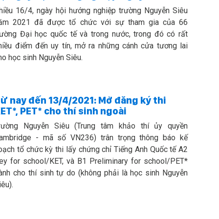
hiều 16/4, ngày hội hướng nghiệp trường Nguyễn Siêu
ăm 2021 đã được tổ chức với sự tham gia của 66
rường Đại học quốc tế và trong nước, trong đó có rất
hiều điểm đến uy tín, mở ra những cánh cửa tương lai
ho học sinh Nguyễn Siêu.
ừ nay đến 13/4/2021: Mở đăng ký thi
ET*, PET* cho thí sinh ngoài
rường Nguyễn Siêu (Trung tâm khảo thí ủy quyền
ambridge - mã số VN236) trân trọng thông báo kế
oạch tổ chức kỳ thi lấy chứng chỉ Tiếng Anh Quốc tế A2
ey for school/KET, và B1 Preliminary for school/PET*
ành cho thí sinh tự do (không phải là học sinh Nguyễn
iêu).