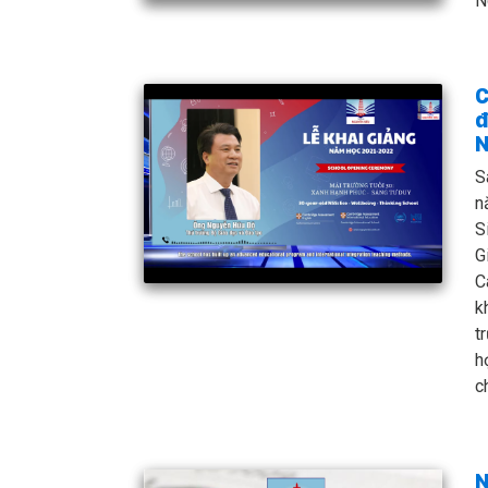
N
C
đ
S
n
S
G
C
k
t
h
c
N