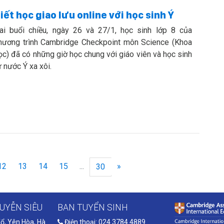
iết học giao lưu online với học sinh Ý
ai buổi chiều, ngày 26 và 27/1, học sinh lớp 8 của
hương trình Cambridge Checkpoint môn Science (Khoa
ọc) đã có những giờ học chung với giáo viên và học sinh
ừ nước Ý xa xôi.
12
13
14
15
...
»
30
UYỄN SIÊU
BAN TUYỂN SINH
ổ, Yên Hòa, Hà
Điện thoại: 024 3784 4889