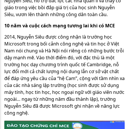
Nguyễn Siêu, hỗ trợ đắc lực các nhà quản lí và thầy cô
giáo trong việc bồi đắp giá trị của học sinh Nguyễn
Siêu, vươn lên thành những công dân toàn cầu.
10 năm và cuộc cách mạng tương lai khi có MCE
2014, Nguyễn Siêu được công nhận là trường học
Microsoft trong bối cảnh công nghệ và tin học ở Việt
Nam nói chung và Hà Nội nói riêng có những bước trỗi
dậy mạnh mẽ. Vào thời điểm đó, với đặc thù là một
trường học dạy chương trình quốc tế Cambridge, nỗ
lực đổi mới cả chất lượng nội dung lẫn cơ sở vật chất
để đáp ứng yêu cầu của “hệ Cam”, cộng với tầm nhìn xa
của các nhà sáng lập trường (học sinh được sử dụng
máy tính, học tin học, học ngoại ngữ với giáo viên nước
ngoài… ngay từ những năm đầu thành lập), trường
Nguyễn Siêu đã được Microsoft ghi nhận về năng lực
công nghệ.