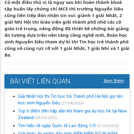
Có một điều thú vị là ngay sau khi hoàn thành khoá
tập huấn lấy chứng chỉ MCE thì trường Nguyễn Siêu
cũng liên tiếp đón nhận tin vui: giành 1 giải Nhất, 2
giải Nhì Hội thi Giáo viên giỏi thành phố nhờ các cô
giáo trẻ trung, năng động đã thiết kế những bài giảng
ấn tượng dựa trên nền tảng công nghệ mới, đoàn học
sinh Nguyễn Siêu tham dự kì thi Tin học trẻ thành phố
cũng vô cùng rực rỡ với 1 giải Nhất, 1 giải Nhì và 1 giải
Ba.
BÀI VIẾT LIÊN QUAN
Xem thêm
Giải Nhất Hội thi Tin học trẻ Thành phố Hà Nội gọi tên
học sinh Nguyễn Siêu
(27/04/2023)
Top 6 điểm đến hấp dẫn khi tham gia du học hè tại New
Zealand
(06/04/2023)
Tìm hiểu về ngày Quốc tế Lao động 1/5
(27/04/2023)
Giới thiệu ấn phẩm đặc biệt: BIÊN NIÊN SỬ 30 NĂM