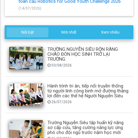
toàn cầu Robotics for Good Youth Challenge 2026
(14/07/2026)
Nổi bật
Mới nhất
Xem nhiều
TRƯỜNG NGUYỄN SIÊU RỘN RÀNG
CHÀO ĐÓN HỌC SINH TRỞ LẠI
TRƯỜNG
03/08/2026
Hành trình tri ân, tiếp nối truyền thống
từ người lính công binh mở đường thắng
lợi đến các thế hệ Người Nguyễn Siêu
26/07/2026
Trường Nguyễn Siêu tập huấn kỹ năng
sơ cấp cứu, tăng cường năng lực ứng
phó cho đội ngũ trước năm học mới