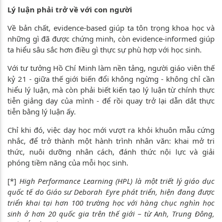
Lý luận phải trở về với con người
Về bản chất, evidence-based giúp ta tôn trọng khoa học và
những gì đã được chứng minh, còn evidence-informed giúp
ta hiểu sâu sắc hơn điều gì thực sự phù hợp với học sinh.
Với tư tưởng Hồ Chí Minh làm nền tảng, người giáo viên thế
kỷ 21 - giữa thế giới biến đổi không ngừng - không chỉ cần
hiểu lý luận, mà còn phải biết kiến tạo lý luận từ chính thực
tiễn giảng dạy của mình - để rồi quay trở lại dẫn dắt thực
tiễn bằng lý luận ấy.
Chỉ khi đó, việc dạy học mới vượt ra khỏi khuôn mẫu cứng
nhắc, để trở thành một hành trình nhân văn: khai mở tri
thức, nuôi dưỡng nhân cách, đánh thức nội lực và giải
phóng tiềm năng của mỗi học sinh.
[*]
High Performance Learning (HPL) là một triết lý giáo dục
quốc tế do Giáo sư Deborah Eyre phát triển, hiện đang được
triển khai tại hơn 100 trường học với hàng chục nghìn học
sinh ở hơn 20 quốc gia trên thế giới – từ Anh, Trung Đông,