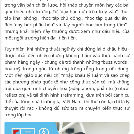
trong văn bản chiến lược, hội thảo chuyên môn hay các bài
giới thiệu nhà trường. Từ “dạy học dựa trên truy vấn”, “học
tập khai phóng”, “học tập chủ động”, “học tập qua dự án”,
đến “dạy học phân hóa” và “lấy người học làm trung tâm” -
những khái niệm này thường được xem như dấu hiệu của
một ngôi trường hiện đại, tiên tiến.
Tuy nhiên, khi những thuật ngữ ấy chỉ dừng lại ở khẩu hiệu -
được nhắc đến nhiều nhưng không thấm vào thực hành sư
phạm hàng ngày - chúng dễ trở thành những “buzz words”:
hoa mỹ trong ngôn từ nhưng trống rỗng trong nội dung.
Một nền giáo dục nếu chỉ “nhập khẩu lý luận” và sao chép
các phương pháp quốc tế như công thức sẵn có, mà không
trải qua quá trình chuyển hóa (adaptation), phản tư (critical
reflection) và tái định hình (reframing) dựa trên bối cảnh cụ
thể của từng nhà trường tại Việt Nam, thì thứ còn lại chỉ là lý
thuyết rời rạc - không đủ sức tạo ra chuyển biến thực sự
trong lớp học.