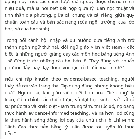
dụng máy móc các chiến lược giảng dạy được chứng minh
hiệu quả, mà là nơi biết kết hợp giữa lý luận học thuật và
tinh thần địa phương, giữa cái chung và cái riêng, giữa quy
chuẩn toàn cầu và bản sắc riêng (của ngôi trường, của lớp
học, và của học sinh).
Trong bối cảnh hội nhập và xu hướng đưa tiếng Anh trở
thành ngôn ngữ thứ hai, đội ngũ giáo viên Việt Nam - đặc
biệt là những người giảng dạy các môn học bằng tiếng Anh
- sẽ đứng trước những câu hỏi bản lề: “Dạy đúng với chuẩn
phương Tây, hay dạy đúng với học trò trước mặt mình?”
Nếu chỉ rập khuôn theo evidence-based teaching, người
thầy dễ rơi vào trạng thái “áp dụng đúng nhưng không hiệu
quả”. Ngược lại, khi giáo viên biết linh hoạt “bẻ cong” lý
luận, điều chỉnh các chiến lược, và đặt học sinh – với tất cả
sự phức tạp và khác biệt - làm trung tâm, thì lúc đó, họ đang
thực hành evidence-informed teaching. Và xa hơn, đó cũng
là thực hành sống động lời dạy của Chủ tịch Hồ Chí Minh:
“lãnh đạo thực tiễn bằng lý luận được tôi luyện từ thực
tiễn.”