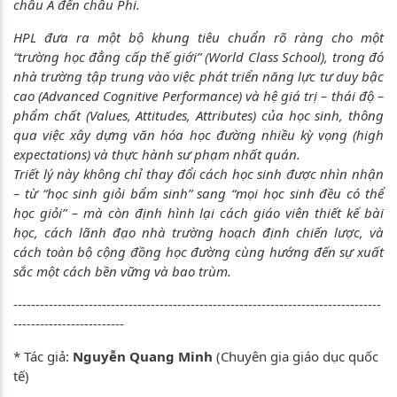
châu Á đến châu Phi.
HPL đưa ra một bộ khung tiêu chuẩn rõ ràng cho một
“trường học đẳng cấp thế giới” (World Class School), trong đó
nhà trường tập trung vào việc phát triển năng lực tư duy bậc
cao (Advanced Cognitive Performance) và hệ giá trị – thái độ –
phẩm chất (Values, Attitudes, Attributes) của học sinh, thông
qua việc xây dựng văn hóa học đường nhiều kỳ vọng (high
expectations) và thực hành sư phạm nhất quán.
Triết lý này không chỉ thay đổi cách học sinh được nhìn nhận
– từ “học sinh giỏi bẩm sinh” sang “mọi học sinh đều có thể
học giỏi” – mà còn định hình lại cách giáo viên thiết kế bài
học, cách lãnh đạo nhà trường hoạch định chiến lược, và
cách toàn bộ cộng đồng học đường cùng hướng đến sự xuất
sắc một cách bền vững và bao trùm.
-----------------------------------------------------------------------------------
-------------------------
* Tác giả:
Nguyễn Quang Minh
(Chuyên gia giáo dục quốc
tế)