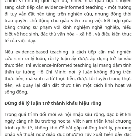
Chính vì những giới hạn đó, nhiều nhà giáo dục chuyển
sang cách tiếp cận evidence-informed teaching - một hướng
đi tuy vẫn đặt nền tảng trên nghiên cứu, nhưng đồng thời
trao quyền chủ động cho giáo viên trong việc kết hợp giữa
bằng chứng sư phạm với kinh nghiệm nghề nghiệp, hiểu
biết về học sinh, đặc thù văn hóa – xã hội, và điều kiện thực
tế của việc dạy.
Nếu evidence-based teaching là cách tiếp cận mà nghiên
cứu sinh ra lý luận, rồi lý luận ấy được áp dụng trở lại vào
thực tiễn, thì evidence-informed teaching lại mang đậm tinh
thần tư tưởng Hồ Chí Minh: nơi lý luận không đứng trên
thực tiễn, mà sinh ra từ thực tiễn, được tôi luyện trong thực
tiễn, và quay lại dẫn dắt thực tiễn một cách linh hoạt và
sống động.
Đừng để lý luận trở thành khẩu hiệu rỗng
Trong quá trình đổi mới và hội nhập sâu rộng, đặc biệt khi
ngày càng nhiều trường học tại Việt Nam triển khai chương
trình quốc tế, không khó để bắt gặp những triết lý, phương
pháp và thuật ngữ giáo dục phương Tây xuất hiện dày đặc