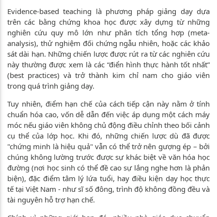
Evidence-based teaching là phương pháp giảng dạy dựa
trên các bằng chứng khoa học được xây dựng từ những
nghiên cứu quy mô lớn như phân tích tổng hợp (meta-
analysis), thử nghiệm đối chứng ngẫu nhiên, hoặc các khảo
sát dài hạn. Những chiến lược được rút ra từ các nghiên cứu
này thường được xem là các “điển hình thực hành tốt nhất”
(best practices) và trở thành kim chỉ nam cho giáo viên
trong quá trình giảng dạy.
Tuy nhiên, điểm hạn chế của cách tiếp cận này nằm ở tính
chuẩn hóa cao, vốn dễ dẫn đến việc áp dụng một cách máy
móc nếu giáo viên không chủ động điều chỉnh theo bối cảnh
cụ thể của lớp học. Khi đó, những chiến lược dù đã được
"chứng minh là hiệu quả" vẫn có thể trở nên gượng ép – bởi
chúng không lường trước được sự khác biệt về văn hóa học
đường (nơi học sinh có thể đề cao sự lắng nghe hơn là phản
biện), đặc điểm tâm lý lứa tuổi, hay điều kiện dạy học thực
tế tại Việt Nam - như sĩ số đông, trình độ không đồng đều và
tài nguyên hỗ trợ hạn chế.